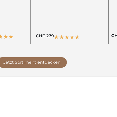
CH
★
★
★
CHF 279
★
★
★
★
★
Jetzt Sortiment entdecken