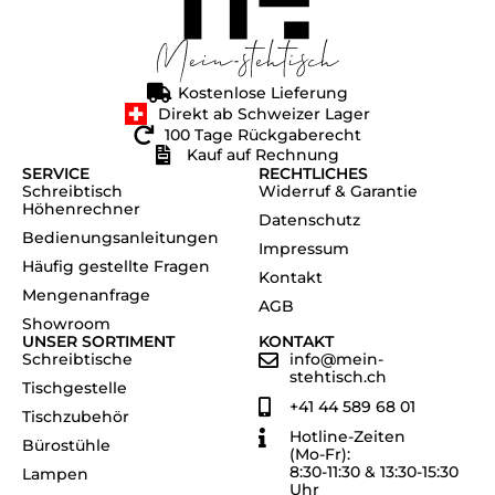
Kostenlose Lieferung
Direkt ab Schweizer Lager
100 Tage Rückgaberecht
Kauf auf Rechnung
SERVICE
RECHTLICHES
Schreibtisch
Widerruf & Garantie
Höhenrechner
Datenschutz
Bedienungsanleitungen
Impressum
Häufig gestellte Fragen
Kontakt
Mengenanfrage
AGB
Showroom
UNSER SORTIMENT
KONTAKT
Schreibtische
info@mein-
stehtisch.ch
Tischgestelle
+41 44 589 68 01
Tischzubehör
Hotline-Zeiten
Bürostühle
(Mo-Fr):
8:30-11:30 & 13:30-15:30
Lampen
Uhr