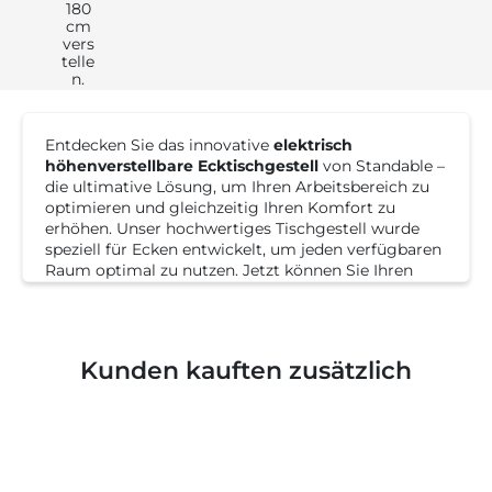
180
cm
vers
telle
n.
Entdecken Sie das innovative
elektrisch
höhenverstellbare Ecktischgestell
von Standable –
die ultimative Lösung, um Ihren Arbeitsbereich zu
optimieren und gleichzeitig Ihren Komfort zu
erhöhen. Unser hochwertiges Tischgestell wurde
speziell für Ecken entwickelt, um jeden verfügbaren
Raum optimal zu nutzen. Jetzt können Sie Ihren
Arbeitsplatz so einrichten, wie es Ihren Bedürfnissen
am besten entspricht!
Die Vorteile im Überblick:
Kunden kauften zusätzlich
Elektrische Höhenverstellung:
Mit unserem
Eckschreibtischgestell können Sie die Höhe Ihres
Arbeitstisches mühelos und präzise
zwischen 60
und 125 cm
verstellen. Egal, ob Sie im Stehen oder
Sitzen arbeiten möchten – mit einem Knopfdruck