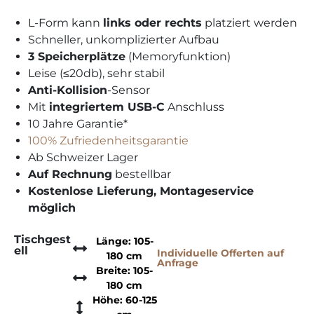
e
S
L-Form kann
links oder rechts
platziert werden
L
Schneller, unkomplizierter Aufbau
I
3 Speicherplätze
(Memoryfunktion)
C
Leise (≤20db), sehr stabil
E
Anti-Kollision
-Sensor
Mit
integriertem USB-C
Anschluss
10 Jahre Garantie*
100% Zufriedenheitsgarantie
Ab Schweizer Lager
Auf Rechnung
bestellbar
Kostenlose Lieferung, Montageservice
möglich
Tischgest
Länge: 105-
ell
Individuelle Offerten auf
180 cm
Anfrage
Breite: 105-
180 cm
Höhe: 60-125