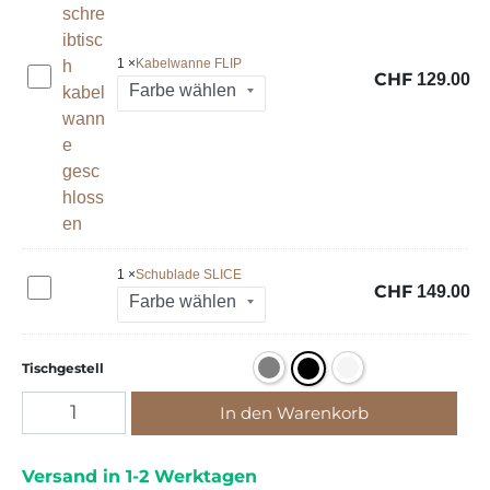
1
×
Kabelwanne FLIP
K
CHF
129.00
a
b
e
l
w
a
n
1
×
Schublade SLICE
n
S
CHF
149.00
e
c
F
h
L
u
Tischgestell
I
b
In den Warenkorb
P
l
a
d
Versand in 1-2 Werktagen