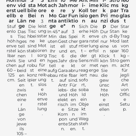
Höh
Indi
3
3
Einf
10
Me
Ant
Mill
1-
Stro
160
env
vid
sta
Mot
ach
Jah
mor
i-
ime
Klic
ms
kg
erst
uell
bile
ore
e
re
y
Koll
ter
k
par
Tra
ellb
e
Bei
n
Mo
Gar
Fun
isio
gen
Pri
mo
glas
ar
Län
ne
nta
anti
ktio
n
au
nzi
dus
t
3
ge
ge
e*
n
p
leist
Stuf
Die
Sich
Die
Der
Star
ung
enlo
Tisc
erhe
Höh
Stan
ke
Das
In 45
* auf
3
Dur
sstar
s
hbei
it
enve
d-By
Trag
Tisc
Min
das
Spei
ch
ke
höh
ne
gara
rstel
Mod
last
hges
uten
Gest
cher
nur
Mot
enve
sind
ntier
lung
us
von
tell
ist
ell
stuf
eine
oren
rstel
stabi
t –
erfol
spar
160
kön
Ihr
und
en,
n
sorg
lbar
l
der
gt
t
kg –
nen
Tisc
6
die
Klick
en
zwis
und
Sens
milli
Stro
gem
Sie
hges
Jahr
dire
kön
für
chen
robu
or
met
m.
acht
auf
tell
e
kt
nen
eine
60 –
st
reag
erge
für
beid
aufg
Gara
abru
Sie
reib
125
konz
iert
nau.
jegli
en
ebau
ntie
fbar
die
ung
cm.
ipier
sofo
che
Seit
t.
auf
sind.
gew
slos
t.
rt,
Art
en
Antr
Für
ünsc
e
soba
von
zwis
iebs-
die
hte
Höh
ld
Offic
chen
und
Höh
Höh
enve
ein
e
eine
elekt
en
e
rstel
Obje
Setu
r
risch
im
einst
lung
kt
p.
Län
e
Sitze
ellen
.
im
ge
Kom
n
.
Weg
von
pon
und
steh
jewe
ente
Steh
t.
ils
n.
en.
105 –