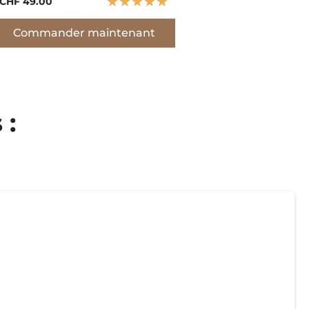
★
★
★
★
★
CHF 49.00
Commander maintenant
 :