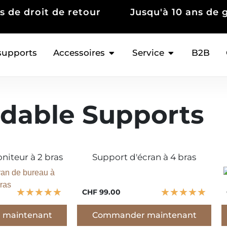
s de droit de retour
Jusqu'à 10 ans de 
supports
Accessoires
Service
B2B
dable Supports
iteur à 2 bras
Support d'écran à 4 bras
★
★
★
★
★
★
★
★
★
★
CHF 99.00
maintenant
Commander maintenant