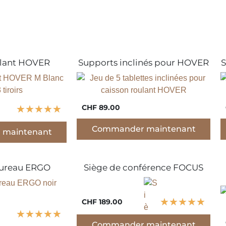
ulant HOVER
Supports inclinés pour HOVER
S
CHF 89.00
★
★
★
★
★
Commander maintenant
maintenant
bureau ERGO
Siège de conférence FOCUS
★
★
★
★
★
CHF 189.00
★
★
★
★
★
Commander maintenant