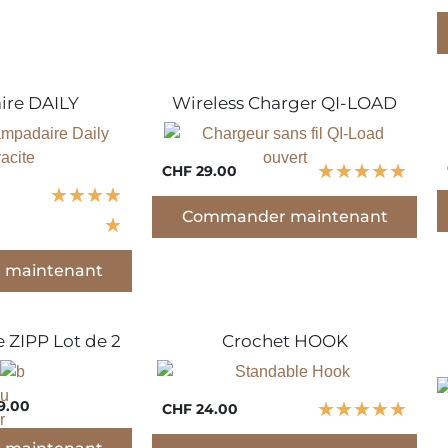
re DAILY
Wireless Charger QI-LOAD
★
★
★
★
★
CHF 29.00
★
★
★
★
Commander maintenant
★
maintenant
 ZIPP Lot de 2
Crochet HOOK
9.00
★
★
★
★
★
CHF 24.00