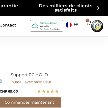
garantie
Des milliers de clients
satisfaits
0
Contact
FR
Support PC HOLD
★
★
★
★
★
CHF 69.00
Commander maintenant