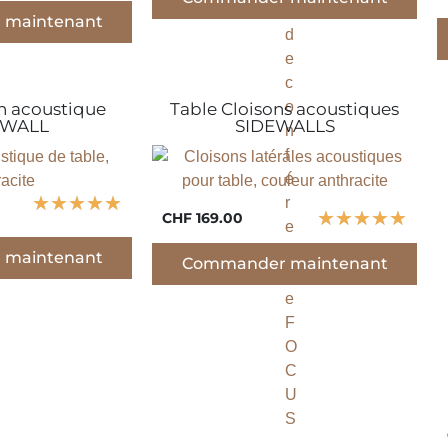
maintenant
n acoustique
Table Cloisons acoustiques
WALL
SIDEWALLS
★
★
★
★
★
★
★
★
★
★
CHF 169.00
maintenant
Commander maintenant