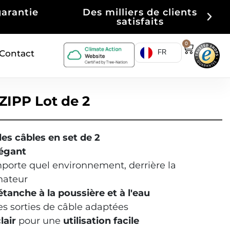
iers de clients
Achat sur factur
atisfaits
0
Contact
FR
ZIPP Lot de 2
es câbles en set de 2
légant
mporte quel environnement, derrière la
inateur
étanche à la poussière et à l'eau
es sorties de câble adaptées
lair
pour une
utilisation facile