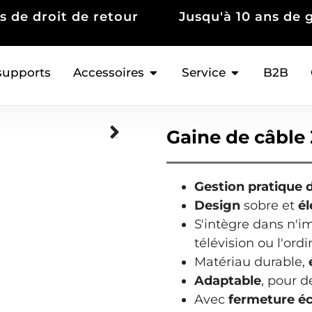
Jusqu'à 10 ans de garantie
Des mill
s
supports
Accessoires
Service
B2B
Gaine de câble 
Gestion pratique d
Design
sobre et
é
S'intègre dans n'i
télévision ou l'ord
Matériau durable,
Adaptable
, pour d
Avec
fermeture éc