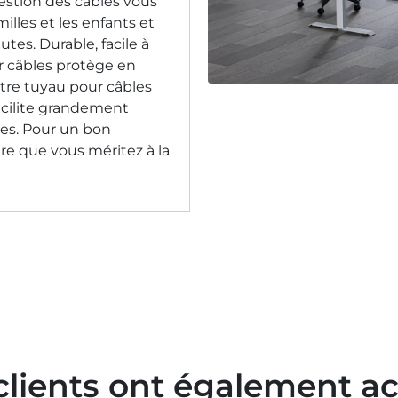
stion des câbles vous
illes et les enfants et
tes. Durable, facile à
ur câbles protège en
Notre tuyau pour câbles
facilite grandement
les. Pour un bon
rdre que vous méritez à la
clients ont également a